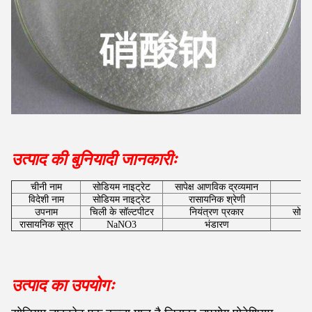
उत्पाद की बुनियादी जानकारीः
चीनी नाम
सोडियम नाइट्रेट
सापेक्ष आणविक द्रव्यमान
विदेशी नाम
सोडियम नाइट्रेट
रासायनिक श्रेणी
उपनाम
चिली के सॉल्टपीटर
नियंत्रण प्रकार
सोडिय
रासायनिक सूत्र
NaNO3
भंडारण
उत्पाद का उपयोगः