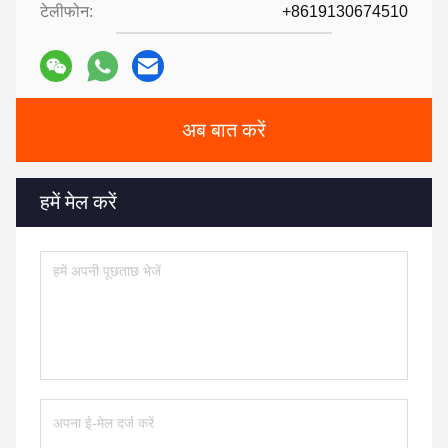
टेलीफोन:
+8619130674510
अब बात करें
हमें मेल करें