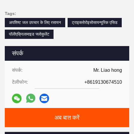
Tags:
अपशिष्ट जल उपचार के लिए रसायन
ट्राइक्लोरोइसोसायन्यूरिक एसिड
पॉलीएक्रिलामाइड फ्लोकुलेंट
संपर्क
संपर्क:
Mr. Liao hong
टेलीफोन:
+8619130674510
अब बात करें