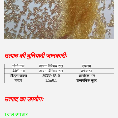
उत्पाद की बुनियादी जानकारीः
चीनी नाम
आयन विनिमय राल
उपनाम
विदेशी नाम
आयन विनिमय राल
वर्गीकरण
ज
सीएएस संख्या
39339-85-0
आणविक भार
घनत्व
1.5±0.1
रासायनिक सूत्र
उत्पाद का उपयोगः
1जल उपचार