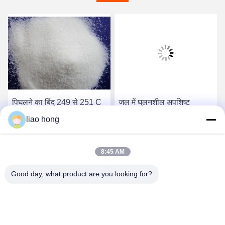
पिघलने का बिंदु 249 से 251 C
जल में घुलनशील अपशिष्ट
सीवेज उपचार रसायन पॉली
शुद्धिकरण योजक अपशिष्ट जल
liao hong
एल्यूमीनियम क्लोराइड निलंबित
उपचार जैविक और अकार्बनिक
ठोस पदार्थों को हटाता है, जिससे
प्रदूषकों को हटाने के लिए
सबसे अच्छी कीमत पाएं
सबसे अच्छी कीमत पाएं
जल उपचार के परिणाम सुनिश्चित
आवश्यक रसायन
8:45 AM
होते हैं
Good day, what product are you looking for?
Sichuan Xinyun Jinhong Technology Co., LTD